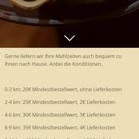
Gerne liefern wir Ihre Mahlzeiten auch bequem zu
Ihnen nach Hause. Anbei die Konditionen.
0-2 km: 20€ Mindestbestellwert, ohne Lieferkosten
2-4 km: 25€ Mindestbestellwert, 2€ Lieferkosten
4-6 km: 30€ Mindestbestellwert, 3€ Lieferkosten
6-9 km: 35€ Mindestbestellwert, 4€ Lieferkosten